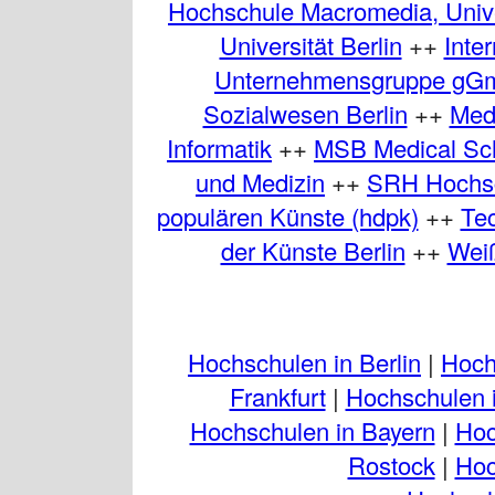
Hochschule Macromedia, Unive
Universität Berlin
++
Inte
Unternehmensgruppe gG
Sozialwesen Berlin
++
Med
Informatik
++
MSB Medical Sch
und Medizin
++
SRH Hochsc
populären Künste (hdpk)
++
Tec
der Künste Berlin
++
Weiß
Hochschulen in Berlin
|
Hoch
Frankfurt
|
Hochschulen i
Hochschulen in Bayern
|
Hoc
Rostock
|
Hoc