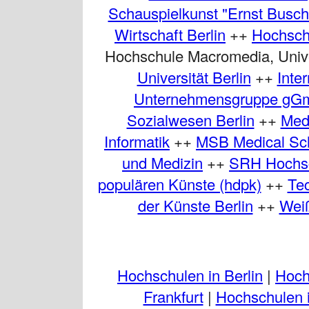
Schauspielkunst "Ernst Busch"
Wirtschaft Berlin
++
Hochschu
Hochschule Macromedia, Unive
Universität Berlin
++
Inte
Unternehmensgruppe gG
Sozialwesen Berlin
++
Med
Informatik
++
MSB Medical Sch
und Medizin
++
SRH Hochsc
populären Künste (hdpk)
++
Tec
der Künste Berlin
++
Weiß
Hochschulen in Berlin
|
Hoch
Frankfurt
|
Hochschulen i